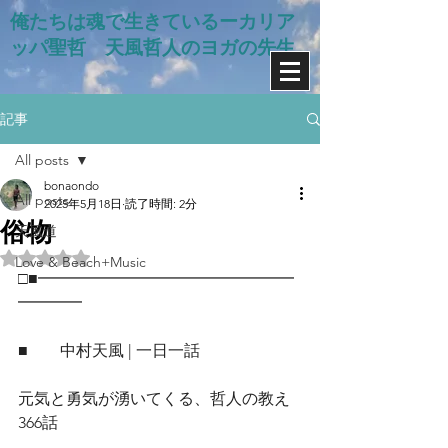
俺たちは魂で生きているー​カリア
ッパ聖哲 天風哲人のヨガの先生
記事
All posts
bonaondo
All posts
2025年5月18日
読了時間: 2分
俗物
天風道
5つ星のうちNaNと評価されています。
Love & Beach+Music
□■━━━━━━━━━━━━━━━━
━━━━
■　　中村天風 | 一日一話
元気と勇気が湧いてくる、哲人の教え
366話