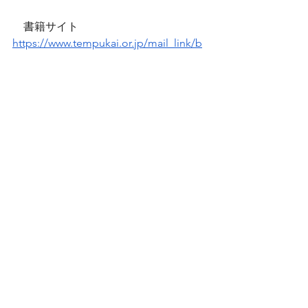
　書籍サイト　
https://www.tempukai.or.jp/mail_link/b
ooks.official.html
※社内、取引先、ご友人などへの転載
は
　ご自由にどうぞ。
　ただし、無断転載は厳禁です。
　出典を必ずご明記ください。
※このメルマガをオススメいただく場
合は、