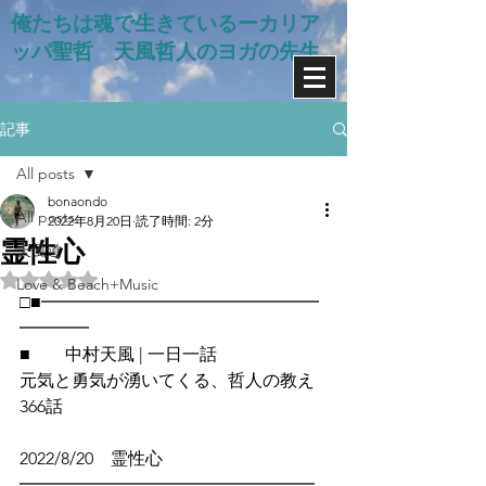
俺たちは魂で生きているー​カリア
ッパ聖哲 天風哲人のヨガの先生
記事
All posts
bonaondo
All posts
2022年8月20日
読了時間: 2分
霊性心
天風道
5つ星のうちNaNと評価されています。
Love & Beach+Music
□■━━━━━━━━━━━━━━━━
━━━━
■　　中村天風 | 一日一話
元気と勇気が湧いてくる、哲人の教え
366話
2022/8/20　霊性心
━━━━━━━━━━━━━━━━━