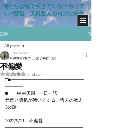
俺たちは魂で生きているー​カリア
ッパ聖哲 天風哲人のヨガの先生
記事
All posts
bonaondo
All posts
2022年9月21日
読了時間: 3分
不偏愛
天風道
5つ星のうちNaNと評価されています。
Love & Beach+Music
□■━━━━━━━━━━━━━━━━
━━━━
■　　中村天風 | 一日一話
元気と勇気が湧いてくる、哲人の教え
366話
2022/9/21　不偏愛
━━━━━━━━━━━━━━━━━