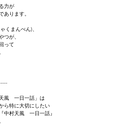
る力が
であります。
ゃくまんべん)、
やつが、
回って
。
-----
天風　一日一話」は
から特に大切にしたい
『中村天風　一日一話』
。