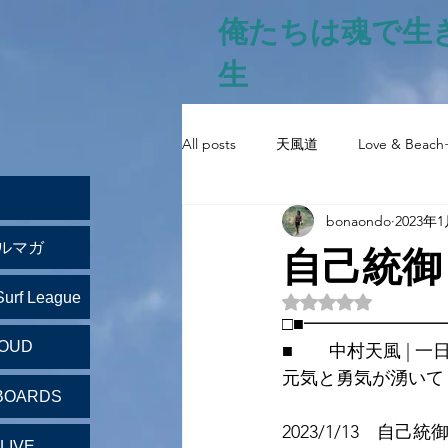
俺たちは魂で生
生
All posts
天風道
Love & Beach
bonaondo
2023年
自己統御
ルマガ
Surf League
5つ星のうちNaN
□■━━━━━━━
LOUD
■　　中村天風 | 一
元気と勇気が湧いて
BOARDS
2023/1/13　自己統
LIVE