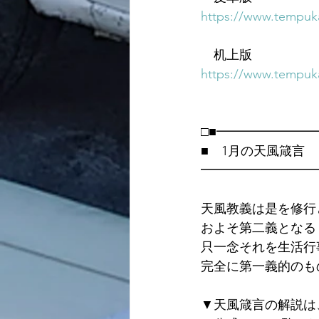
https://www.tempuka
　机上版
https://www.tempuka
□■━━━━━━━
■　1月の天風箴言
━━━━━━━━━
天風教義は是を修行
およそ第二義となる
只一念それを生活行
完全に第一義的のも
▼天風箴言の解説は