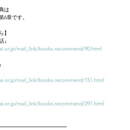
典は
第6章です。
ら】
話』
i.or.jp/mail_link/books.recommend/90.html
』
i.or.jp/mail_link/books.recommend/151.html
i.or.jp/mail_link/books.recommend/291.html
━━━━━━━━━━━━━　