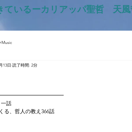
きているー​カリアッパ聖哲 天
+Music
1月13日
読了時間: 2分
と評価されています。
━━━━━━━━━━━━━
日一話
くる、哲人の教え366話
御