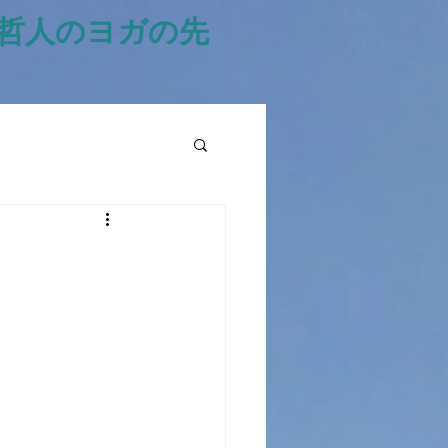
風哲人のヨガの先