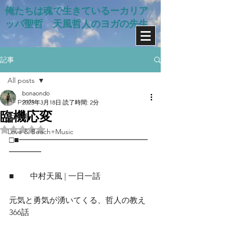
俺たちは魂で生きているー​カリア
ッパ聖哲 天風哲人のヨガの先生
記事
All posts
bonaondo
All posts
2025年3月18日
読了時間: 2分
臨機応変
天風道
5つ星のうちNaNと評価されています。
Love & Beach+Music
□■━━━━━━━━━━━━━━━━
━━━━
■　　中村天風 | 一日一話
元気と勇気が湧いてくる、哲人の教え
366話