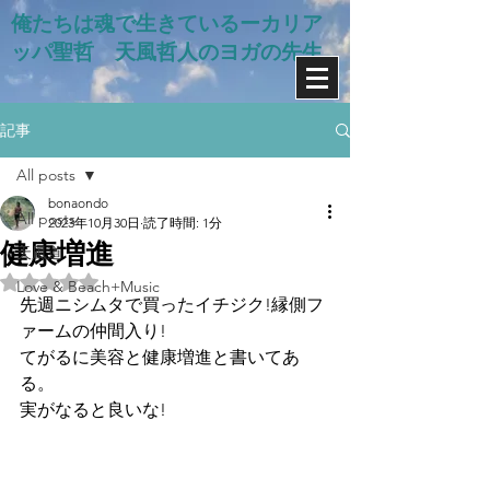
俺たちは魂で生きているー​カリア
ッパ聖哲 天風哲人のヨガの先生
記事
All posts
bonaondo
All posts
2023年10月30日
読了時間: 1分
健康増進
天風道
5つ星のうちNaNと評価されています。
Love & Beach+Music
先週ニシムタで買ったイチジク!縁側フ
ァームの仲間入り!
てがるに美容と健康増進と書いてあ
る。
実がなると良いな!