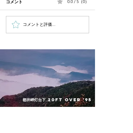
コメント
0.0 / 5（0）
8/8
8/7
━━━━━━━━━━━━━
━━━━━━━━
━━━━━━━━━ まず平素
━━━━━━━━
の自己の言語と態度とを でき
峻厳なるかな人生
コメントと評価...
る限り積極的にすることを 真
は どんな富の力
剣に心がけるということなの
てしても さらに
である。 詳しくいえば、我が
力を以てしても 
心の中に 動物心性中の低劣な
解決しない。 ま
欲念や感情が たとえ発動する
や、空いばりや 
ことがあろうとも、 断然それ
な自己断定や 独
を言葉や態度に表現しないよ
ぬぼれを以てして
うに 注意深く努力することな
のことである。 
のである。 そして何故にこう
━━━━━━━━
することが 本能心意の整理に
━━━━━━━━
​都井岬灯台下 20ft over '95
対して 効果があるかという
な人だって、 真理にそむいち
に、
ゃ
​FREE