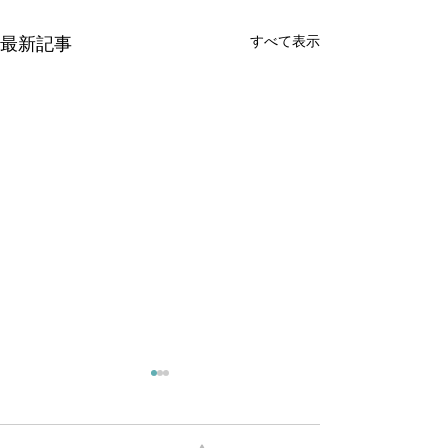
すべて表示
最新記事
合理的自己陶冶(とうや)
峻厳(しゅんげ
法
な人生