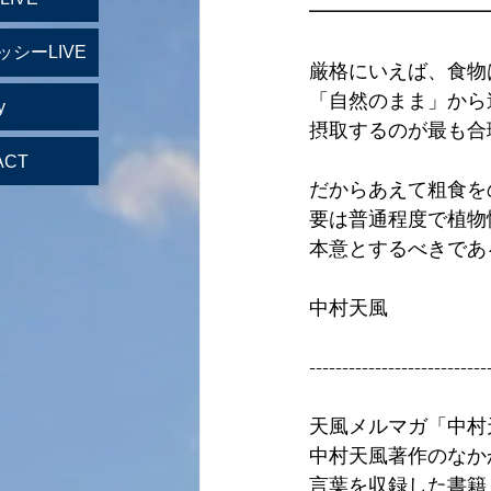
━━━━━━━━━
ッシーLIVE
厳格にいえば、食物
「自然のまま」から
y
摂取するのが最も合
ACT
だからあえて粗食を
要は普通程度で植物
本意とするべきであ
中村天風
---------------------------
天風メルマガ「中村
中村天風著作のなか
言葉を収録した書籍