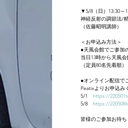
▼5/8（日）13:30～15
神経反射の調節法/
（佐藤昭明講師）
＜お申込み方法＞
●天風会館でご参加
当日13時から天風
（定員80名先着順）
●オンライン配信で
Peatixよりお申込
5/1　
https://220501
5/8　
https://220508
皆様のご参加お待ち