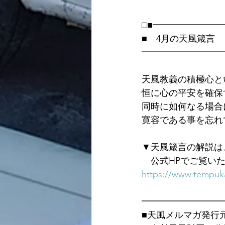
□■━━━━━━━
■　4月の天風箴言
━━━━━━━━━
天風教義の積極心と
恒に心の平安を確保
同時に如何なる場合
寛容である事を忘れ
▼天風箴言の解説は
　公式HPでご覧い
https://www.tempuka
━━━━━━━━━
■天風メルマガ発行