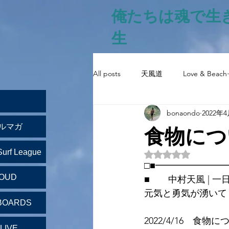
俺たちは魂で生
生
All posts
天風道
Love & Beach
bonaondo
2022年
食物につ
ルマガ
Surf League
5つ星のうちNaN
□■━━━━━━━
LOUD
■　　中村天風 | 一
元気と勇気が湧いて
BOARDS
2022/4/16　食物に
LIVE