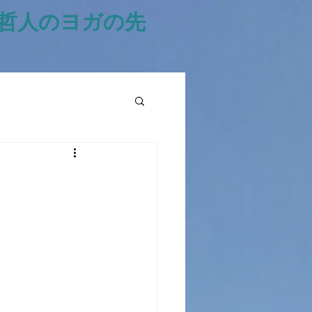
風哲人のヨガの先