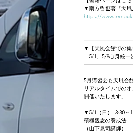
【書籍ページはこち
▼南方哲也著『天風
https://www.tempuka
━━━━━━━━━
▼【天風会館での集
　5/1、5/8心身
━━━━━━━━━
5月講習会も天風会
リアルタイムでのオ
開催いたします。
▼5/1（日）13:30～15
積極観念の養成法
（山下晃司講師）