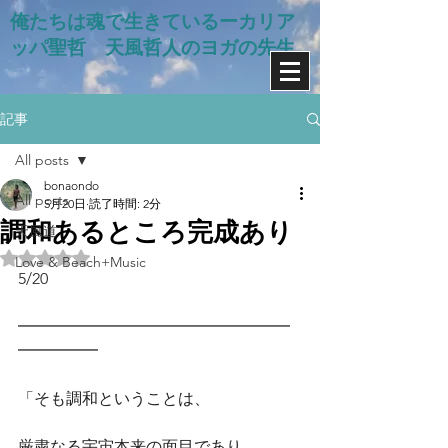
俺たちは魂で生きているー​カリア
ッパ聖哲 天風哲人のヨガの先生
記事
All posts
bonaondo
All posts
5月20日
読了時間: 2分
調和あるところ完成あり
天風道
5つ星のうちNaNと評価されています。
Love & Beach+Music
5/20　
━━━━━━━━━━━━━━━━━
━━━━━
「そも調和ということは、
厳粛なる宇宙本来の面目であり、