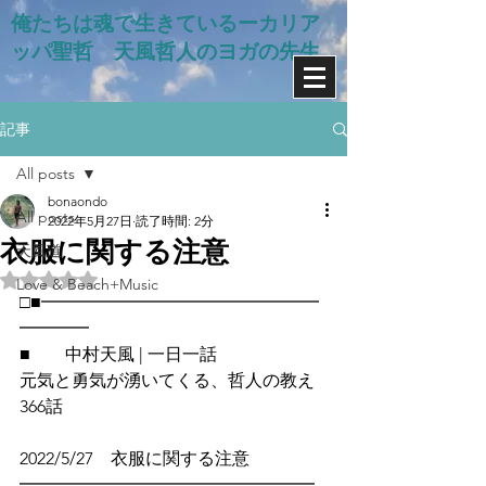
俺たちは魂で生きているー​カリア
ッパ聖哲 天風哲人のヨガの先生
記事
All posts
bonaondo
All posts
2022年5月27日
読了時間: 2分
衣服に関する注意
天風道
5つ星のうちNaNと評価されています。
Love & Beach+Music
□■━━━━━━━━━━━━━━━━
━━━━
■　　中村天風 | 一日一話
元気と勇気が湧いてくる、哲人の教え
366話
2022/5/27　衣服に関する注意
━━━━━━━━━━━━━━━━━