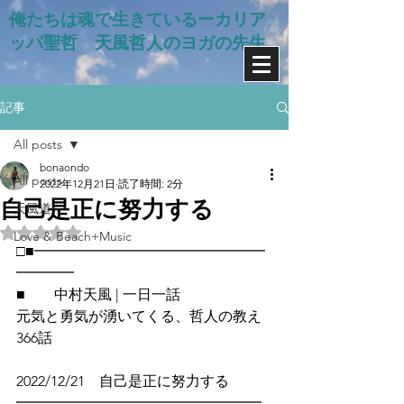
俺たちは魂で生きているー​カリア
ッパ聖哲 天風哲人のヨガの先生
記事
All posts
bonaondo
All posts
2022年12月21日
読了時間: 2分
自己是正に努力する
天風道
5つ星のうちNaNと評価されています。
Love & Beach+Music
□■━━━━━━━━━━━━━━━━
━━━━
■　　中村天風 | 一日一話
元気と勇気が湧いてくる、哲人の教え
366話
2022/12/21　自己是正に努力する
━━━━━━━━━━━━━━━━━