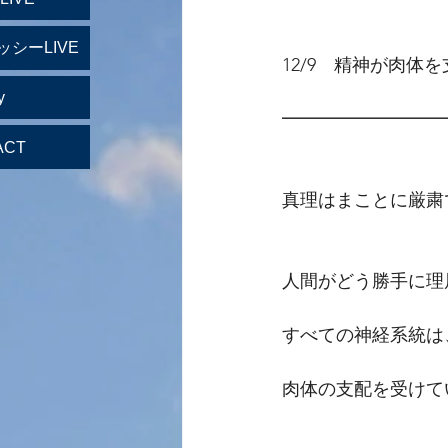
ッシーLIVE
12/9　精神が肉体
y
━━━━━━━━━
ACT
真理はまことに厳粛
人間がどう勝手に理
すべての神経系統は
肉体の支配を受けて