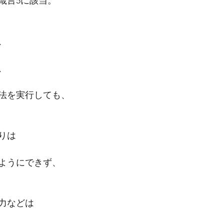
箴言5に該当。
、
、
法を実行しても、
りは
ようにできず、
力などは