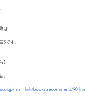
。
典は
言5です。
ら】
話』
i.or.jp/mail_link/books.recommend/90.html