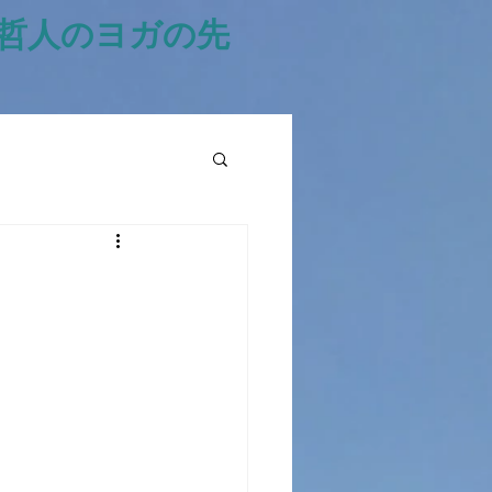
風哲人のヨガの先