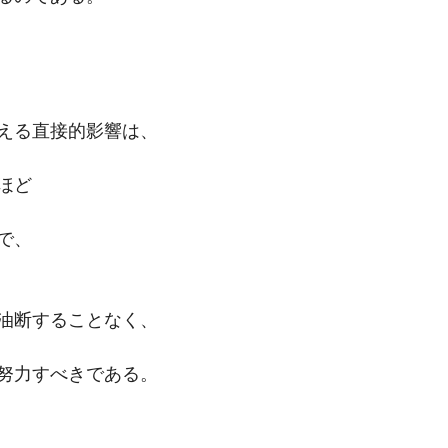
える直接的影響は、
ほど
で、
油断することなく、
努力すべきである。