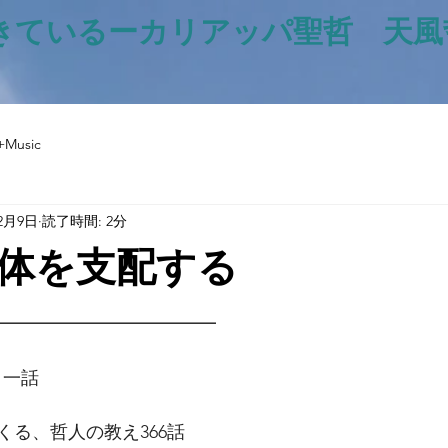
きているー​カリアッパ聖哲 天
+Music
12月9日
読了時間: 2分
体を支配する
と評価されています。
━━━━━━━━━━━━━
日一話
くる、哲人の教え366話