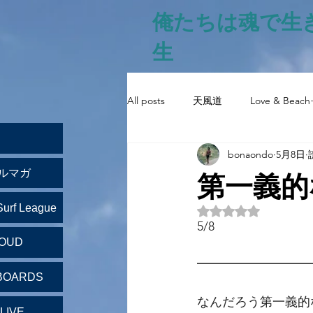
俺たちは魂で生
生
All posts
天風道
Love & Beach
bonaondo
5月8日
第一義的
ルマガ
Surf League
5つ星のうちNaN
5/8
LOUD
━━━━━━━━━
BOARDS
なんだろう第一義的
LIVE