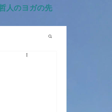
風哲人のヨガの先