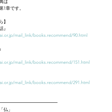
典は
第1章です。
ら】
話』
i.or.jp/mail_link/books.recommend/90.html
』
i.or.jp/mail_link/books.recommend/151.html
i.or.jp/mail_link/books.recommend/291.html
━━━━━━━━━━━━━　
「仏」