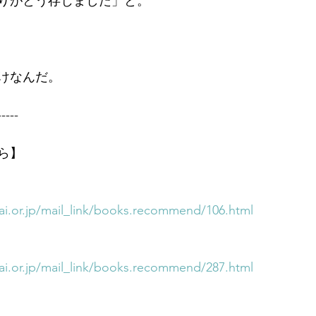
りがとう存じました」と。
けなんだ。
-----
ら】
i.or.jp/mail_link/books.recommend/106.html
i.or.jp/mail_link/books.recommend/287.html