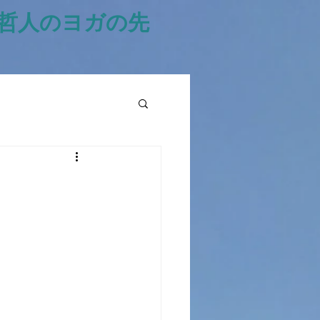
風哲人のヨガの先