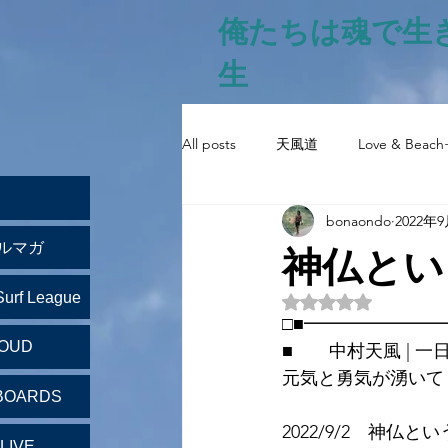
俺たちは魂で生
生
All posts
天風道
Love & Beach
bonaondo
2022年
神仏とい
ルマガ
Surf League
5つ星のうちNaN
□■━━━━━━━
LOUD
■　　中村天風 | 一
元気と勇気が湧いて
BOARDS
2022/9/2　神仏と
LIVE