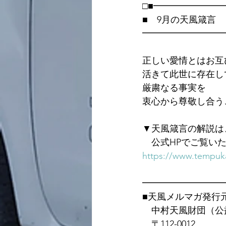
□■━━━━━━━
■　9月の天風箴言
━━━━━━━━━
正しい愛情とはお互
活きて此世に存在し
厳粛なる事実を
衷心から尊敬し合う
▼天風箴言の解説は
　公式HPでご覧い
https://www.tempuka
━━━━━━━━━
■天風メルマガ発行
　中村天風財団（公
　〒112-0012