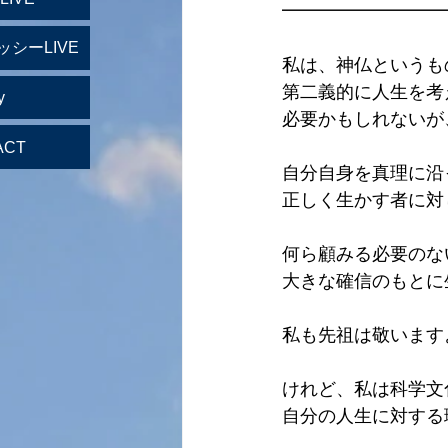
━━━━━━━━━
ッシーLIVE
私は、神仏というも
第二義的に人生を考
y
必要かもしれないが
ACT
自分自身を真理に沿
正しく生かす者に対
何ら顧みる必要のな
大きな確信のもとに
私も先祖は敬います
けれど、私は科学文
自分の人生に対する