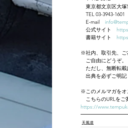
　東京都文京区大塚5-
　TEL 03-3943-1601　
　E-mail　
info@temp
　公式サイト　
https
　書籍サイト　
https
※社内、取引先、ご
　ご自由にどうぞ。
　ただし、無断転載
　出典を必ずご明記
※このメルマガをオ
　こちらのURLを
https://www.tempuka
━━━━━━━━━
天風道