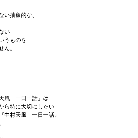
ない抽象的な、
ない
いうものを
せん。
-----
天風　一日一話」は
から特に大切にしたい
『中村天風　一日一話』
。