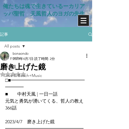
俺たちは魂で生きているー​カリア
ッパ聖哲 天風哲人のヨガの先生
記事
All posts
bonaondo
All posts
2023年4月7日
読了時間: 2分
磨き上げた鏡
天風道
5つ星のうちNaNと評価されています。
Love & Beach+Music
□■━━━━━━━━━━━━━━━━
━━━━
■　　中村天風 | 一日一話
元気と勇気が湧いてくる、哲人の教え
366話
2023/4/7　磨き上げた鏡
━━━━━━━━━━━━━━━━━