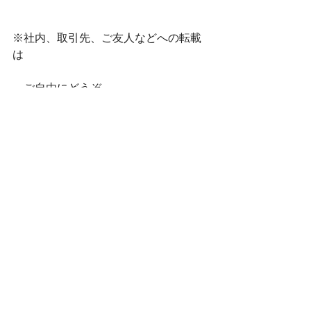
※社内、取引先、ご友人などへの転載
は
　ご自由にどうぞ。
　ただし、無断転載は厳禁です。
　出典を必ずご明記ください。
※このメルマガをオススメいただく場
合は、
　こちらのURLをご案内ください。
https://www.tempukai.or.jp/m-
magazine