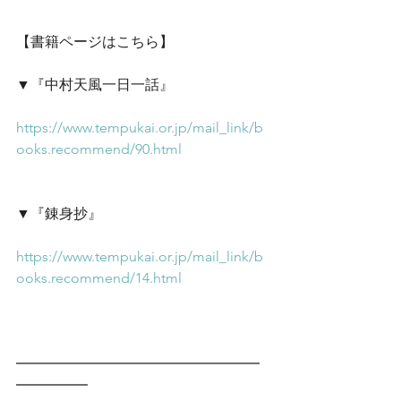
【書籍ページはこちら】
▼『中村天風一日一話』
https://www.tempukai.or.jp/mail_link/b
ooks.recommend/90.html
▼『錬身抄』
https://www.tempukai.or.jp/mail_link/b
ooks.recommend/14.html
━━━━━━━━━━━━━━━━━
━━━━━　