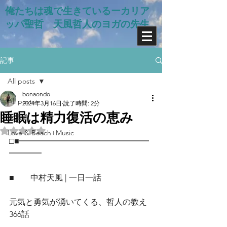
俺たちは魂で生きているー​カリア
ッパ聖哲 天風哲人のヨガの先生
記事
All posts
bonaondo
All posts
2024年3月16日
読了時間: 2分
睡眠は精力復活の恵み
天風道
5つ星のうちNaNと評価されています。
Love & Beach+Music
□■━━━━━━━━━━━━━━━━
━━━━
■　　中村天風 | 一日一話
元気と勇気が湧いてくる、哲人の教え
366話