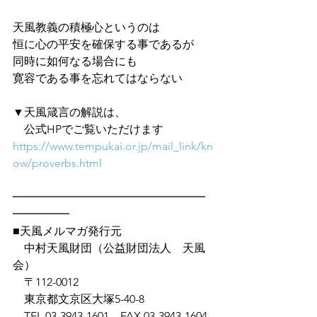
天風教義の積極心というのは
恒に心の平安を確保する事であるが
同時に如何なる場合にも
寛容である事を忘れてはならない
▼天風箴言の解説は、
　公式HPでご覧いただけます　
https://www.tempukai.or.jp/mail_link/kn
ow/proverbs.html
━━━━━━━━━━━━━━━━━
━━━━━
■天風メルマガ発行元
　中村天風財団（公益財団法人　天風
会）
　〒112-0012
　東京都文京区大塚5-40-8
　TEL 03-3943-1601　FAX 03-3943-1604