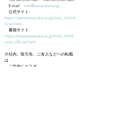
　E-mail　
info@tempukai.or.jp
　公式サイト　
https://www.tempukai.or.jp/mail_link/of
ficial.html
　書籍サイト　
https://www.tempukai.or.jp/mail_link/b
ooks.official.html
※社内、取引先、ご友人などへの転載
は
　ご自由にどうぞ。
　ただし、無断転載は厳禁です。
　出典を必ずご明記ください。
※このメルマガをオススメいただく場
合は、
　こちらのURLをご案内ください。
https://www.tempukai.or.jp/m-