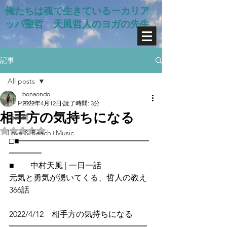
俺たちは魂で生きているー​カリア
ッパ聖哲 天風哲人のヨガの先生
記事
All posts
bonaondo
All posts
2022年4月12日
読了時間: 3分
相手方の気持ちになる
天風道
5つ星のうちNaNと評価されています。
Love & Beach+Music
□■━━━━━━━━━━━━━━━━
━━━━
■　　中村天風 | 一日一話
元気と勇気が湧いてくる、哲人の教え
366話
2022/4/12　相手方の気持ちになる
━━━━━━━━━━━━━━━━━