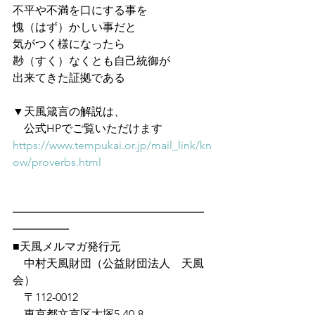
不平や不満を口にする事を
愧（はず）かしい事だと
気がつく様になったら
尠（すく）なくとも自己統御が
出来てきた証拠である
▼天風箴言の解説は、
　公式HPでご覧いただけます　
https://www.tempukai.or.jp/mail_link/kn
ow/proverbs.html
━━━━━━━━━━━━━━━━━
━━━━━
■天風メルマガ発行元
　中村天風財団（公益財団法人　天風
会）
　〒112-0012
　東京都文京区大塚5-40-8