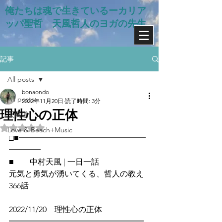
俺たちは魂で生きているー​カリア
ッパ聖哲 天風哲人のヨガの先生
記事
All posts
bonaondo
All posts
2022年11月20日
読了時間: 3分
理性心の正体
天風道
5つ星のうちNaNと評価されています。
Love & Beach+Music
□■━━━━━━━━━━━━━━━━
━━━━
■　　中村天風 | 一日一話
元気と勇気が湧いてくる、哲人の教え
366話
2022/11/20　理性心の正体
━━━━━━━━━━━━━━━━━