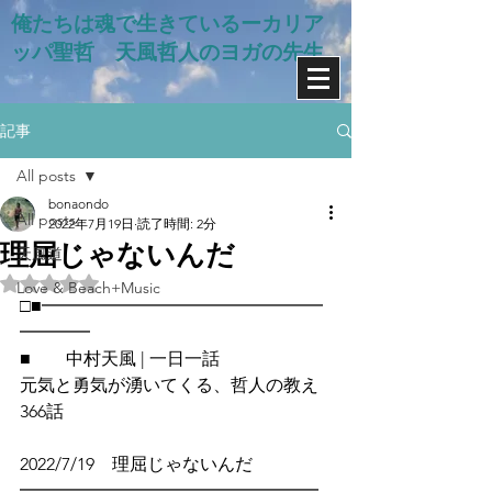
俺たちは魂で生きているー​カリア
ッパ聖哲 天風哲人のヨガの先生
記事
All posts
bonaondo
All posts
2022年7月19日
読了時間: 2分
理屈じゃないんだ
天風道
5つ星のうちNaNと評価されています。
Love & Beach+Music
□■━━━━━━━━━━━━━━━━
━━━━
■　　中村天風 | 一日一話
元気と勇気が湧いてくる、哲人の教え
366話
2022/7/19　理屈じゃないんだ
━━━━━━━━━━━━━━━━━