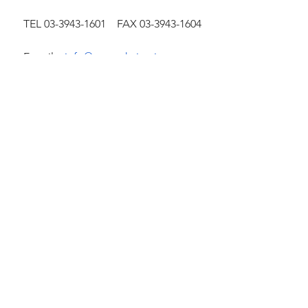
　TEL 03-3943-1601　FAX 03-3943-1604
　E-mail　
info@tempukai.or.jp
　公式サイト　
https://www.tempukai.or.jp/mail_link/of
ficial.html
　書籍サイト　
https://www.tempukai.or.jp/mail_link/b
ooks.official.html
※社内、取引先、ご友人などへの転載
は
　ご自由にどうぞ。