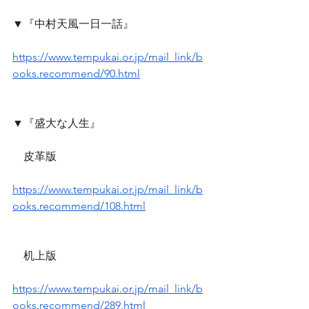
▼『中村天風一日一話』
https://www.tempukai.or.jp/mail_link/b
ooks.recommend/90.html
▼『盛大な人生』
　皮革版
https://www.tempukai.or.jp/mail_link/b
ooks.recommend/108.html
　机上版
https://www.tempukai.or.jp/mail_link/b
ooks.recommend/289.html