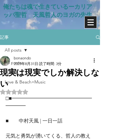
俺たちは魂で生きているー​カリア
ッパ聖哲 天風哲人のヨガの先生
記事
All posts
bonaondo
All posts
2025年8月31日
読了時間: 3分
現実は現実でしか解決しな
天風道
い
Love & Beach+Music
5つ星のうちNaNと評価されています。
□■━━━━━━━━━━━━━━━━
━━━━
■　　中村天風 | 一日一話
元気と勇気が湧いてくる、哲人の教え