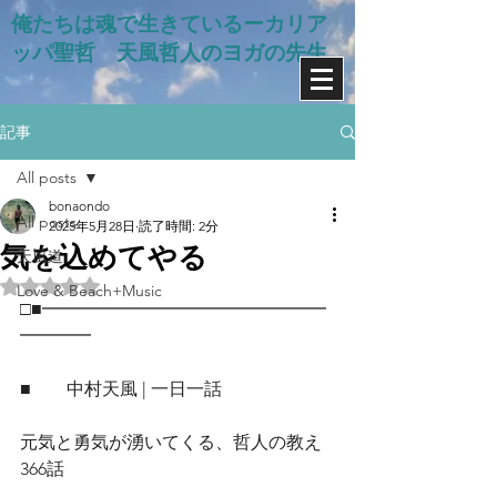
俺たちは魂で生きているー​カリア
ッパ聖哲 天風哲人のヨガの先生
記事
All posts
bonaondo
All posts
2025年5月28日
読了時間: 2分
気を込めてやる
天風道
5つ星のうちNaNと評価されています。
Love & Beach+Music
□■━━━━━━━━━━━━━━━━
━━━━
■　　中村天風 | 一日一話
元気と勇気が湧いてくる、哲人の教え
366話