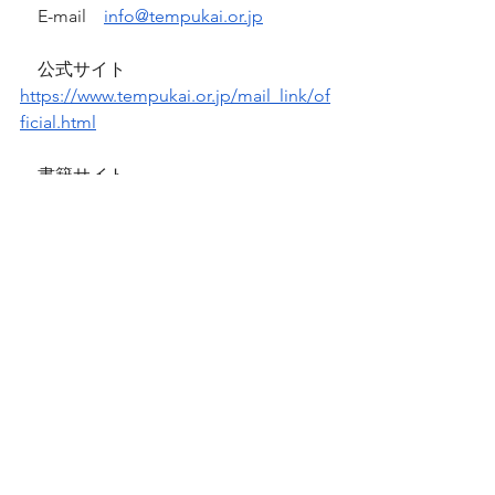
　E-mail　
info@tempukai.or.jp
　公式サイト　
https://www.tempukai.or.jp/mail_link/of
ficial.html
　書籍サイト　
https://www.tempukai.or.jp/mail_link/b
ooks.official.html
※社内、取引先、ご友人などへの転載
は
　ご自由にどうぞ。
　ただし、無断転載は厳禁です。
　出典を必ずご明記ください。