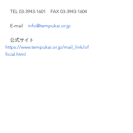
　TEL 03-3943-1601　FAX 03-3943-1604
　E-mail　
info@tempukai.or.jp
　公式サイト　
https://www.tempukai.or.jp/mail_link/of
ficial.html
　書籍サイト　
https://www.tempukai.or.jp/mail_link/b
ooks.official.html
※社内、取引先、ご友人などへの転載
は
　ご自由にどうぞ。