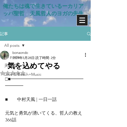
俺たちは魂で生きているー​カリア
ッパ聖哲 天風哲人のヨガの先生
記事
All posts
bonaondo
All posts
2024年5月28日
読了時間: 2分
気を込めてやる
天風道
5つ星のうちNaNと評価されています。
Love & Beach+Music
□■━━━━━━━━━━━━━━━━
━━━━
■　　中村天風 | 一日一話
元気と勇気が湧いてくる、哲人の教え
366話