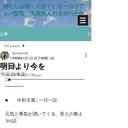
俺たちは魂で生きているー​カリア
ッパ聖哲 天風哲人のヨガの先生
記事
All posts
bonaondo
All posts
2024年5月1日
読了時間: 3分
明日より今を
天風道
5つ星のうちNaNと評価されています。
Love & Beach+Music
□■━━━━━━━━━━━━━━━━
━━━━
■　　中村天風 | 一日一話
元気と勇気が湧いてくる、哲人の教え
366話