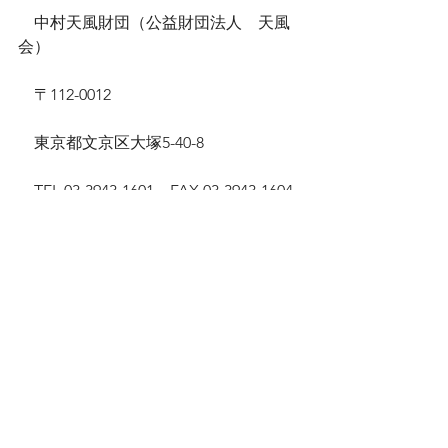
　中村天風財団（公益財団法人　天風
会）
　〒112-0012
　東京都文京区大塚5-40-8
　TEL 03-3943-1601　FAX 03-3943-1604
　E-mail　
info@tempukai.or.jp
　公式サイト　
https://www.tempukai.or.jp/mail_link/of
ficial.html
　書籍サイト　
https://www.tempukai.or.jp/mail_link/b
ooks.official.html