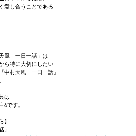
く愛し合うことである。
-----
天風　一日一話」は
から特に大切にしたい
『中村天風　一日一話』
。
典は
言6です。　
ら】
話』