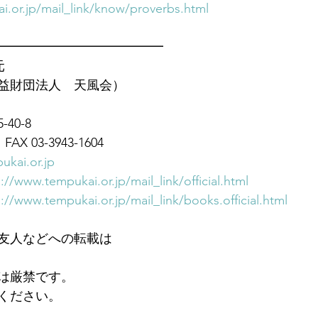
i.or.jp/mail_link/know/proverbs.html
━━━━━━━━━━━━━
元
益財団法人　天風会）
40-8
FAX 03-3943-1604
ukai.or.jp
://www.tempukai.or.jp/mail_link/official.html
://www.tempukai.or.jp/mail_link/books.official.html
友人などへの転載は
は厳禁です。
ください。