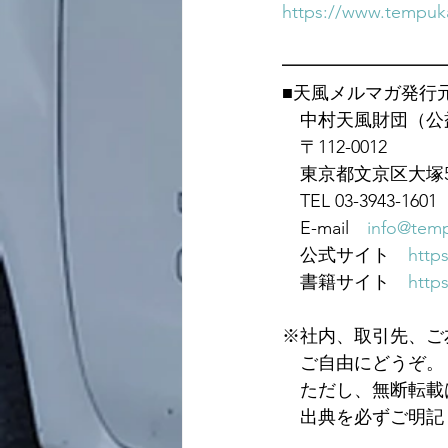
https://www.tempuka
━━━━━━━━━
■天風メルマガ発行
　中村天風財団（公
　〒112-0012
　東京都文京区大塚5-
　TEL 03-3943-1601　
　E-mail　
info@temp
　公式サイト　
https
　書籍サイト　
https
※社内、取引先、ご
　ご自由にどうぞ。
　ただし、無断転載
　出典を必ずご明記