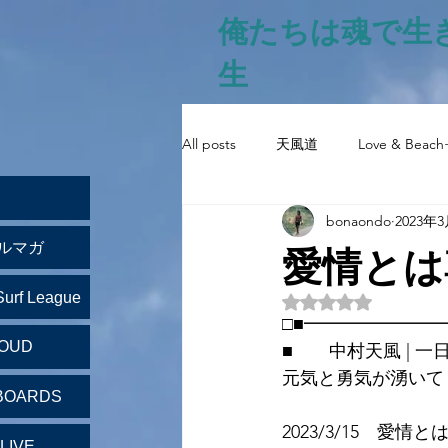
俺たちは魂で生
生
All posts
天風道
Love & Beach
bonaondo
2023年
愛情とは
ルマガ
Surf League
5つ星のうちNaN
□■━━━━━━━
LOUD
■　　中村天風 | 一
元気と勇気が湧いて
BOARDS
2023/3/15　愛
LIVE