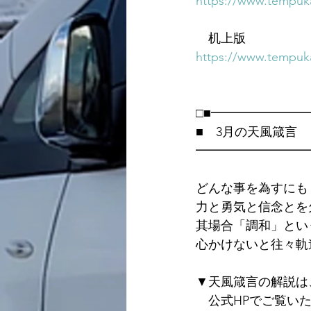
https://www.tempuka
　机上版
https://www.tempuka
□■━━━━━━━
■　3月の天風箴言
━━━━━━━━━
どんな事を為すにも
力と勇気と信念とを
其場合「調和」とい
心かけないと往々軌
▼天風箴言の解説は
　公式HPでご覧い