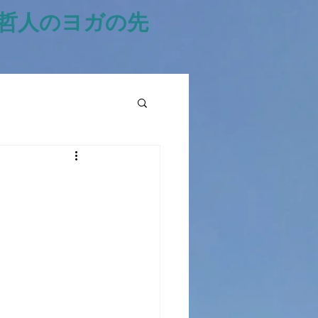
風哲人のヨガの先