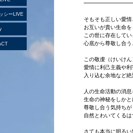
━━━━━━━━━
ッシーLIVE
そもそも正しい愛情
お互いが貴い生命を
y
この世に存在してい
心底から尊敬し合う
ACT
この敬虔（けいけん
愛情に利己主義や利
入り込む余地など絶
人の生命活動の消息
生命の神秘をしかと
尊敬し合う気持ちが
自然とわいてくるは
さても本当に明るい