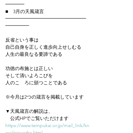
━━━━
■　3月の天風箴言
━━━━━━━━━━━━━━━━━
━━━━━
反省という事は
自己自身を正しく進歩向上せしむる
人生の最良なる要諦である
功徳の布施とは正しい
そして清いよろこびを
人のこゝろに頒つことである
※今月は2つの箴言を掲載しています
▼天風箴言の解説は、
　公式HPでご覧いただけます　
https://www.tempukai.or.jp/mail_link/kn
ow/proverbs.html