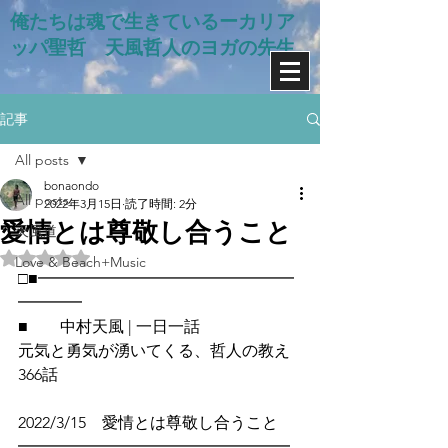
俺たちは魂で生きているー​カリア
ッパ聖哲 天風哲人のヨガの先生
記事
All posts
bonaondo
All posts
2022年3月15日
読了時間: 2分
愛情とは尊敬し合うこと
天風道
5つ星のうちNaNと評価されています。
Love & Beach+Music
□■━━━━━━━━━━━━━━━━
━━━━
■　　中村天風 | 一日一話
元気と勇気が湧いてくる、哲人の教え
366話
2022/3/15　愛情とは尊敬し合うこと
━━━━━━━━━━━━━━━━━