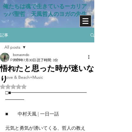
俺たちは魂で生きているー​カリア
ッパ聖哲 天風哲人のヨガの先生
記事
All posts
bonaondo
All posts
2025年7月30日
読了時間: 3分
悟れたと思った時が迷いな
天風道
り
Love & Beach+Music
5つ星のうちNaNと評価されています。
□■━━━━━━━━━━━━━━━━
━━━━
■　　中村天風 | 一日一話
元気と勇気が湧いてくる、哲人の教え