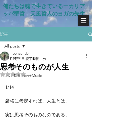
俺たちは魂で生きているー​カリア
ッパ聖哲 天風哲人のヨガの先生
記事
All posts
bonaondo
All posts
1月14日
読了時間: 1分
思考そのものが人生
天風道
5つ星のうちNaNと評価されています。
Love & Beach+Music
1/14
厳格に考定すれば、人生とは、
実は思考そのものなのである、