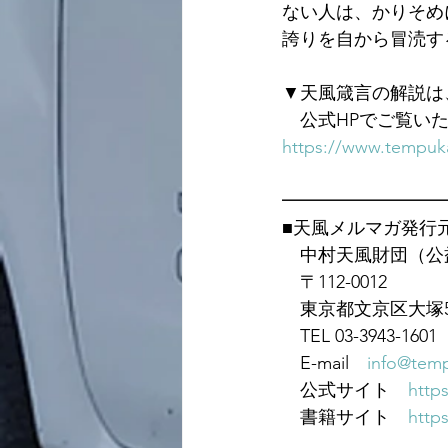
ない人は、かりそめ
誇りを自から冒涜す
▼天風箴言の解説は
　公式HPでご覧い
https://www.tempuka
━━━━━━━━━
■天風メルマガ発行
　中村天風財団（公
　〒112-0012
　東京都文京区大塚5-
　TEL 03-3943-1601　
　E-mail　
info@temp
　公式サイト　
https
　書籍サイト　
https