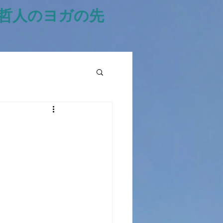
風哲人のヨガの先