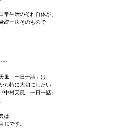
日常生活のそれ自体が、
身統一法そのもので
-----
天風　一日一話」は
から特に大切にしたい
『中村天風　一日一話』
。
典は
言10です。