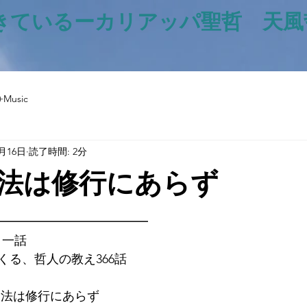
きているー​カリアッパ聖哲 天
+Music
5月16日
読了時間: 2分
法は修行にあらず
と評価されています。
━━━━━━━━━━━━━
日一話
くる、哲人の教え366話
身統一法は修行にあらず