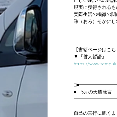
正しい建設への結論
現実に獲得されるも
実際生活の機微の間
疎（おろ）そかにし
---------------------------
【書籍ページはこち
▼『哲人哲語』
https://www.tempuka
□■━━━━━━━
■　5月の天風箴言
━━━━━━━━━
自己の言行に飽くま