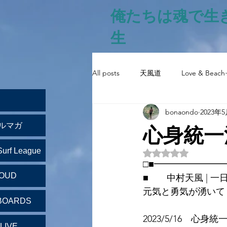
俺たちは魂で生
生
All posts
天風道
Love & Beach
bonaondo
2023年
心身統一
ルマガ
Surf League
5つ星のうちNaN
□■━━━━━━━
LOUD
■　　中村天風 | 一
元気と勇気が湧いて
BOARDS
2023/5/16　心
LIVE