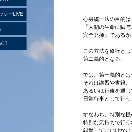
━━━━━━━━━
ッシーLIVE
心身統一法の目的は
「人間の生命に賦与
y
完全発揮」であるが
ACT
この方法を修行とし
第二義的となる。
では、第一義的とは
それは講習や書籍、
あるいは行修を通し
日常行事として行う
すなわち、特別な機
特別な気持ちで行う
錯覚してはいけない