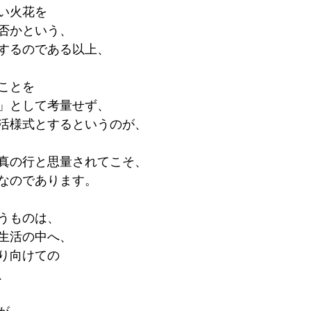
い火花を
否かという、
するのである以上、
ことを
」として考量せず、
活様式とするというのが、
真の行と思量されてこそ、
なのであります。
うものは、
生活の中へ、
り向けての
、