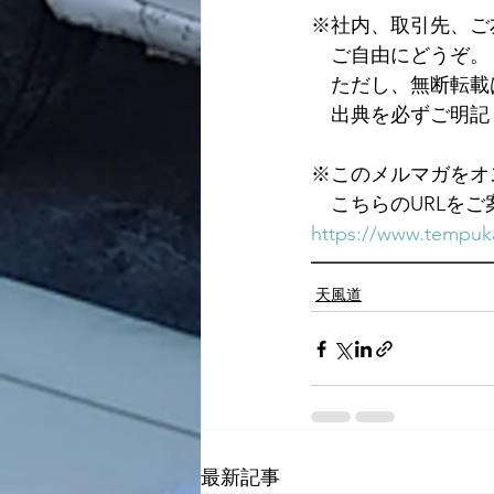
※社内、取引先、ご
　ご自由にどうぞ。
　ただし、無断転載
　出典を必ずご明記
※このメルマガをオ
　こちらのURLを
https://www.tempuka
━━━━━━━━━
天風道
最新記事