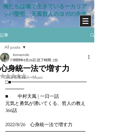
俺たちは魂で生きているー​カリア
ッパ聖哲 天風哲人のヨガの先生
記事
All posts
bonaondo
All posts
2022年8月26日
読了時間: 2分
心身統一法で増す力
天風道
5つ星のうちNaNと評価されています。
Love & Beach+Music
□■━━━━━━━━━━━━━━━━
━━━━
■　　中村天風 | 一日一話
元気と勇気が湧いてくる、哲人の教え
366話
2022/8/26　心身統一法で増す力
━━━━━━━━━━━━━━━━━