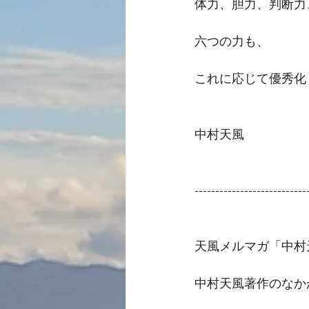
体力、胆力、判断力
六つの力も、
これに応じて優秀化
中村天風
---------------------------
天風メルマガ「中村
中村天風著作のなか