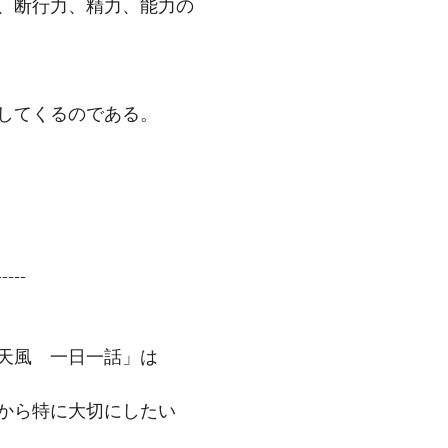
、断行力、精力、能力の
してくるのである。
-----
天風　一日一話」は
から特に大切にしたい