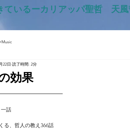
きているー​カリアッパ聖哲 天
+Music
6月22日
読了時間: 2分
の効果
と評価されています。
━━━━━━━━━━━━━
日一話
くる、哲人の教え366話