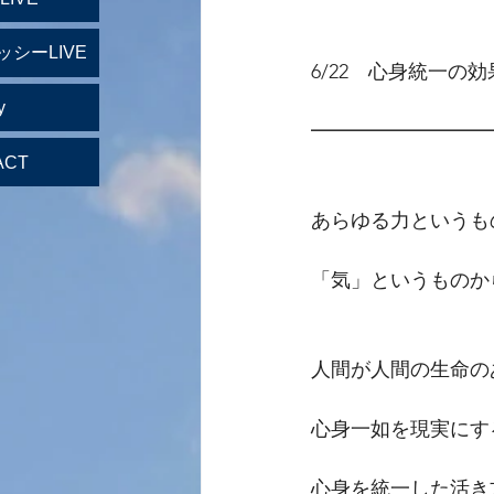
ッシーLIVE
6/22　心身統一の効
y
━━━━━━━━━
ACT
あらゆる力というも
「気」というものか
人間が人間の生命の
心身一如を現実にす
心身を統一した活き