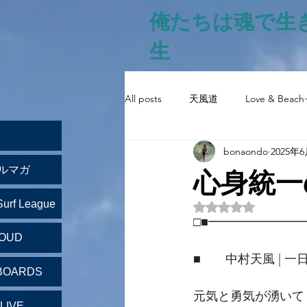
俺たちは魂で生
生
All posts
天風道
Love & Beach
bonaondo
2025年
心身統一
ルマガ
Surf League
5つ星のうちNaN
□■━━━━━━━
LOUD
■　　中村天風 | 一
BOARDS
元気と勇気が湧いて
LIVE