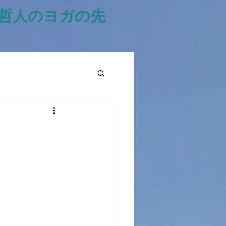
風哲人のヨガの先