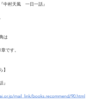
『中村天風　一日一話』
。
典は
1章です。
ら】
話』
i.or.jp/mail_link/books.recommend/90.html