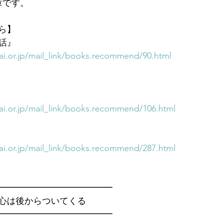
章です。
ら】
話』
i.or.jp/mail_link/books.recommend/90.html
i.or.jp/mail_link/books.recommend/106.html
i.or.jp/mail_link/books.recommend/287.html
━━━━━━━━━━━━━　
心は後からついてくる
━━━━━━━━━━━━━