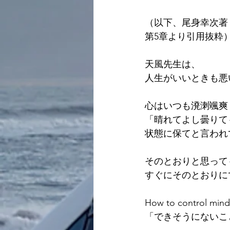
（以下、尾身幸次著
第5章より引用抜粋
天風先生は、
人生がいいときも悪
心はいつも溌溂颯爽
「晴れてよし曇りて
状態に保てと言われ
そのとおりと思って
すぐにそのとおりに
How to control m
「できそうにないこ