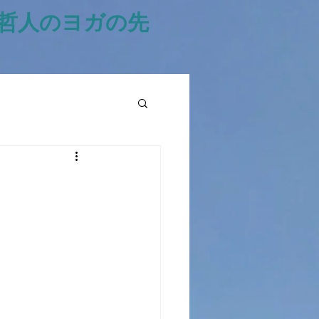
風哲人のヨガの先