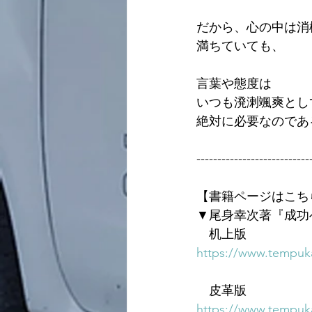
だから、心の中は消
満ちていても、
言葉や態度は
いつも溌溂颯爽とし
絶対に必要なのであ
---------------------------
【書籍ページはこち
▼尾身幸次著『成功
　机上版
https://www.tempuka
　皮革版
https://www.tempuka