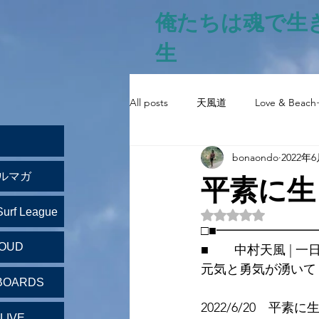
俺たちは魂で生
生
All posts
天風道
Love & Beach
bonaondo
2022年
平素に生
ルマガ
Surf League
5つ星のうちNaN
□■━━━━━━━
LOUD
■　　中村天風 | 一
元気と勇気が湧いて
BOARDS
2022/6/20　平素
LIVE