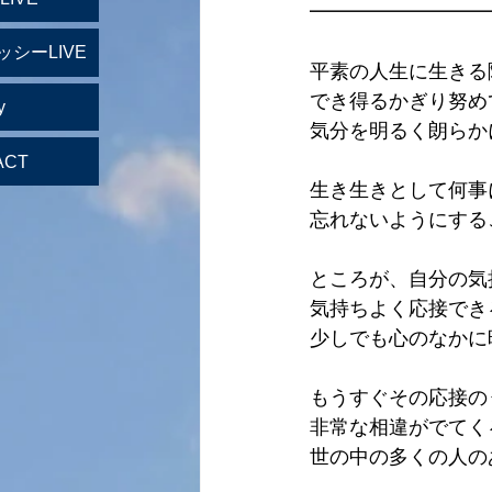
━━━━━━━━━
ッシーLIVE
平素の人生に生きる
でき得るかぎり努め
y
気分を明るく朗らか
ACT
生き生きとして何事
忘れないようにする
ところが、自分の気
気持ちよく応接でき
少しでも心のなかに
もうすぐその応接の
非常な相違がでてく
世の中の多くの人の