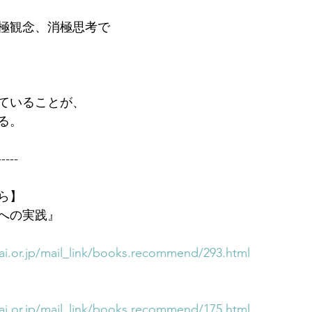
極観念、消極思考で
ていることが、
る。
-----
ら】
への実践』
i.or.jp/mail_link/books.recommend/293.html
i.or.jp/mail_link/books.recommend/175.html