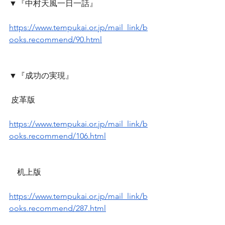
▼『中村天風一日一話』
https://www.tempukai.or.jp/mail_link/b
ooks.recommend/90.html
▼『成功の実現』
 皮革版
https://www.tempukai.or.jp/mail_link/b
ooks.recommend/106.html
　机上版
https://www.tempukai.or.jp/mail_link/b
ooks.recommend/287.html