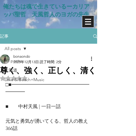
俺たちは魂で生きているー​カリア
ッパ聖哲 天風哲人のヨガの先生
記事
All posts
bonaondo
All posts
2025年12月13日
読了時間: 2分
尊く、強く、正しく、清く
天風道
5つ星のうちNaNと評価されています。
Love & Beach+Music
□■━━━━━━━━━━━━━━━━
━━━━
■　　中村天風 | 一日一話
元気と勇気が湧いてくる、哲人の教え
366話