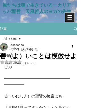
俺たちは魂で生きているー​カリア
ッパ聖哲 天風哲人のヨガの先生
記事
All posts
bonaondo
All posts
5月30日
読了時間: 2分
善（よ）いことは模倣せよ
天風道
5つ星のうちNaNと評価されています。
Love & Beach+Music
5/30　
━━━━━━━━━━━━━━━━━
━━━━━
古（いにしえ）の聖賢の格言にも、
「良師は以ってすべからく宝と為すべ