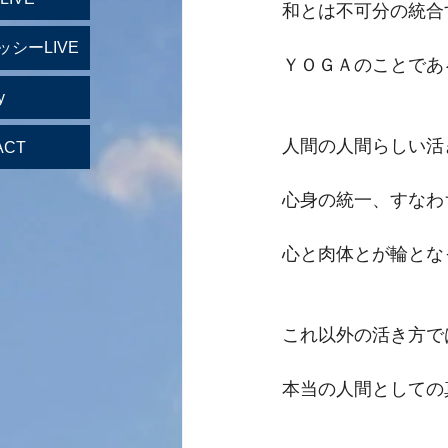
和とは不可分の統合
ッシーLIVE
ＹＯＧＡのことであ
y
人間の人間らしい活
ACT
心身の統一、すなわ
心と肉体とが輪とな
これ以外の活き方で
本当の人間としての