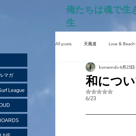
俺たちは魂で生
生
All posts
天風道
Love & Beach
bonaondo
6月23日
和につい
ルマガ
Surf League
5つ星のうちNaN
6/23
LOUD
━━━━━━━━━
BOARDS
LIVE