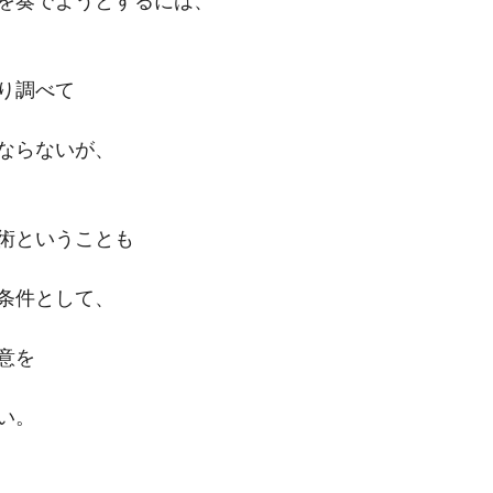
を奏でようとするには、
り調べて
ならないが、
術ということも
条件として、
意を
い。