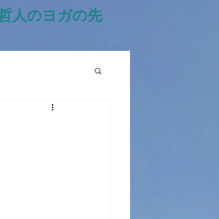
風哲人のヨガの先