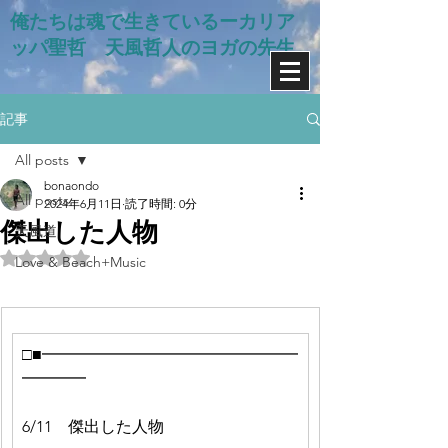
俺たちは魂で生きているー​カリア
ッパ聖哲 天風哲人のヨガの先生
記事
All posts
bonaondo
All posts
2024年6月11日
読了時間: 0分
傑出した人物
天風道
5つ星のうちNaNと評価されています。
Love & Beach+Music
□■━━━━━━━━━━━━━━━━
━━━━
6/11　傑出した人物