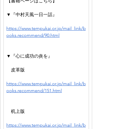
【書籍ページはこちら】
▼『中村天風一日一話』
https://www.tempukai.or.jp/mail_link/b
ooks.recommend/90.html
▼『心に成功の炎を』
　皮革版
https://www.tempukai.or.jp/mail_link/b
ooks.recommend/151.html
　机上版
https://www.tempukai.or.jp/mail_link/b