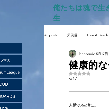
俺たちは魂で生
生
All posts
天風道
Love & Beach
bonaondo
5月17日
健康的な
ルマガ
Surf League
5つ星のうちNaN
5/17　
LOUD
━━━━━━━━━
BOARDS
人間の生活に、
LIVE