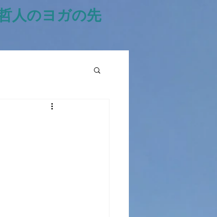
風哲人のヨガの先