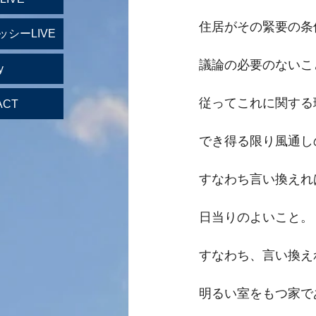
住居がその緊要の条
ッシーLIVE
議論の必要のないこ
y
従ってこれに関する
ACT
でき得る限り風通し
すなわち言い換えれ
日当りのよいこと。
すなわち、言い換え
明るい室をもつ家で