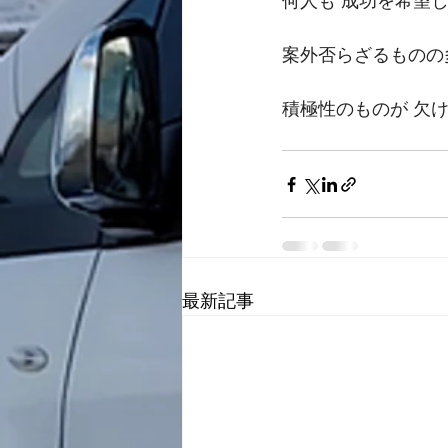
何人も 成功を希望
案外否らざるものの
積極性のものが 欠
最新記事