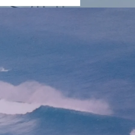
こと。 第七が悩むこと、懊
おうのう）すること。 第八
労すること。 九番目が煩悶
んもん）すること。 それか
番目が迷うこと、混迷するこ
 この中のどれかしらが あ