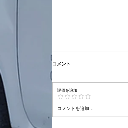
峻厳(しゅんげん)なるかな
コメント
人生
8/7
━━━━━━━━━━━━━━━
評価を追加
━━━━━━━ まこと、峻厳な
るかな人生！！ それは どんな
富の力を以（もっ）てしても さ
コメントを追加…
らに地位や名誉の力を以てしても
到底完全には解決しない。 まし