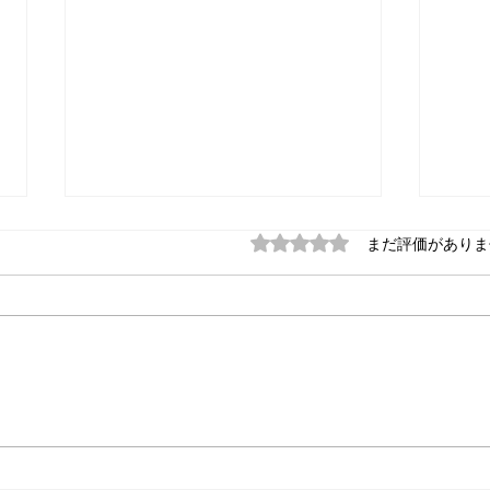
感覚器官を正確に使う
消極
5つ星のうち0と評価され
まだ評価がありま
8/6
8/5
━━━━━━━━━━━━━━━
━━
━━━━━━━ 我々の人生の周
━━
囲に存在する すべての事柄は、
は、
取り入れ方がよけりゃ、 我々の
こと
心の力を 非常にすぐれたものに
が恐
するけども、 反対に、同じもの
と。
でも取り入れ損なうと、 抗議の
と、