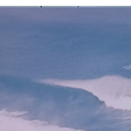
方面へと働きだすんですよ。 外
恨む
界の印象を取捨分別することは
悩（
言葉を換えていえば、 感覚器官
が苦
を正確に使用することなんだ。
（は
そうしてはじめて 本当にすぐれ
ら十
た勘の力がでてくるんです。
と。