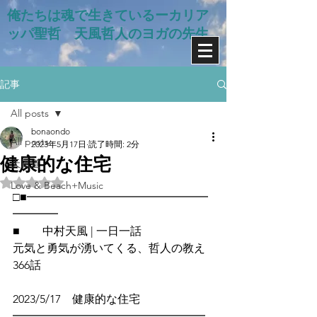
俺たちは魂で生きているー​カリア
ッパ聖哲 天風哲人のヨガの先生
記事
All posts
bonaondo
All posts
2023年5月17日
読了時間: 2分
健康的な住宅
天風道
5つ星のうちNaNと評価されています。
Love & Beach+Music
□■━━━━━━━━━━━━━━━━
━━━━
■　　中村天風 | 一日一話
元気と勇気が湧いてくる、哲人の教え
366話
2023/5/17　健康的な住宅
━━━━━━━━━━━━━━━━━