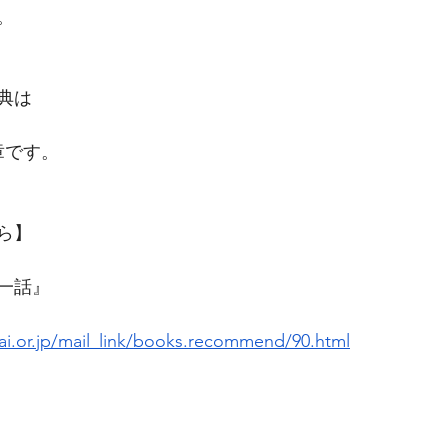
。
典は
章です。
ら】
一話』
i.or.jp/mail_link/books.recommend/90.html