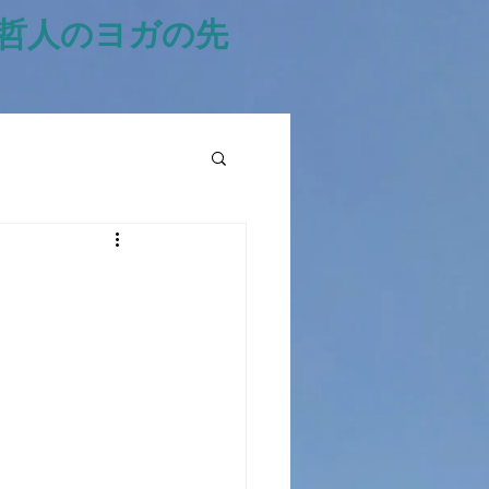
風哲人のヨガの先