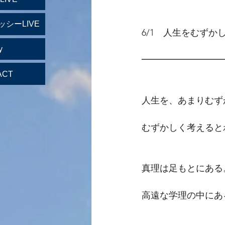
ッシーLIVE
6/1　人生をむずか
y
━━━━━━━━━
ACT
人生を、あまりむず
むずかしく考えると
真理は足もとにある
高遠な学理の中にあ