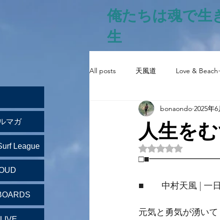
俺たちは魂で生
生
All posts
天風道
Love & Beach
bonaondo
2025年
人生をむ
ルマガ
Surf League
5つ星のうちNaN
□■━━━━━━━
LOUD
■　　中村天風 | 一
BOARDS
元気と勇気が湧いて
LIVE