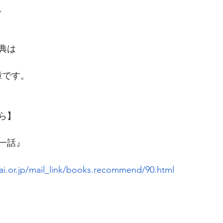
。
典は
章です。
ら】
一話』
i.or.jp/mail_link/books.recommend/90.html