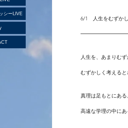
ッシーLIVE
6/1　人生をむずか
y
━━━━━━━━━
ACT
人生を、あまりむず
むずかしく考えると
真理は足もとにある
高遠な学理の中にあ