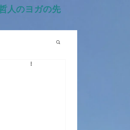
風哲人のヨガの先