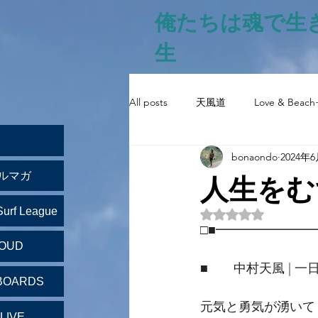
俺たちは魂で生
生
All posts
天風道
Love & Beach
bonaondo
2024年
人生をむ
ルマガ
Surf League
5つ星のうちNaN
□■━━━━━━━
LOUD
■　　中村天風 | 一
BOARDS
元気と勇気が湧いて
LIVE