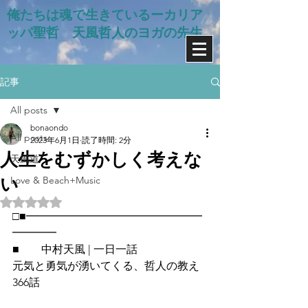
俺たちは魂で生きているー​カリア
ッパ聖哲 天風哲人のヨガの先生
記事
All posts
bonaondo
All posts
2023年6月1日
読了時間: 2分
人生をむずかしく考えな
天風道
い
Love & Beach+Music
5つ星のうちNaNと評価されています。
□■━━━━━━━━━━━━━━━━
━━━━
■　　中村天風 | 一日一話
元気と勇気が湧いてくる、哲人の教え
366話