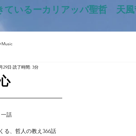
きているー​カリアッパ聖哲 天
+Music
9月29日
読了時間: 3分
心
と評価されています。
━━━━━━━━━━━━
日一話
くる、哲人の教え366話