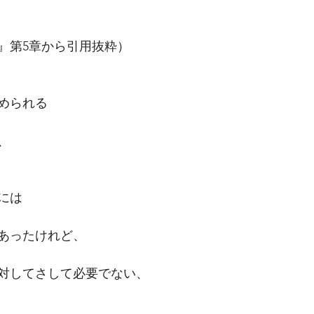
』第5章から引用抜粋）　
められる
、
には
あったけれど、
対してさして必要でない、