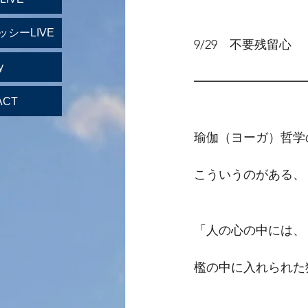
ッシーLIVE
9/29　不要残留心
y
━━━━━━━━━
ACT
瑜伽（ヨーガ）哲学
こういうのがある、
「人の心の中には、
檻の中に入れられた