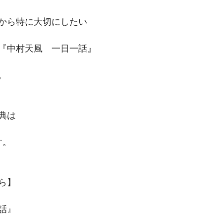
から特に大切にしたい
『中村天風　一日一話』
。
典は
す。
ら】
話』