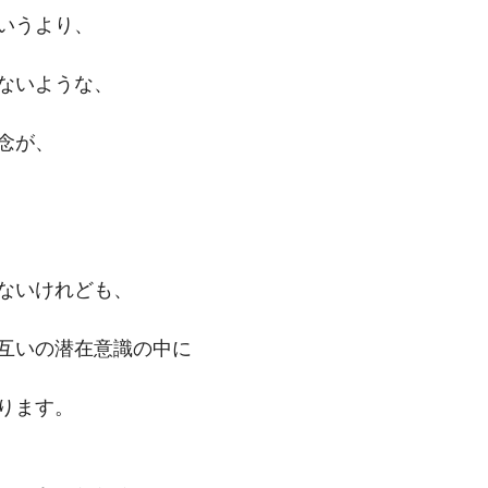
いうより、
ないような、
念が、
ないけれども、
互いの潜在意識の中に
ります。