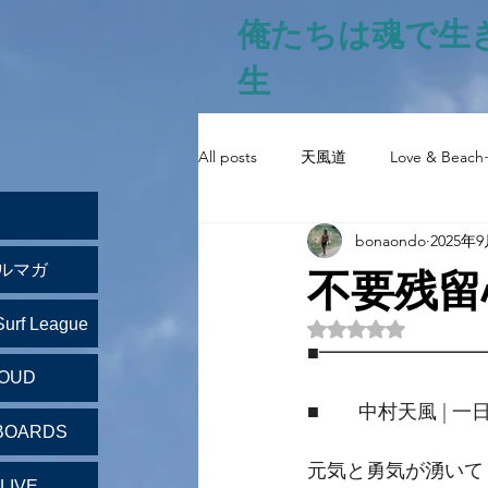
俺たちは魂で生
生
All posts
天風道
Love & Beach
bonaondo
2025年
不要残留
ルマガ
Surf League
5つ星のうちNaN
■━━━━━━━━
LOUD
■　　中村天風 | 一
BOARDS
元気と勇気が湧いて
LIVE