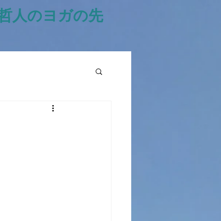
風哲人のヨガの先