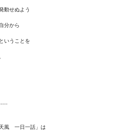
発動せぬよう
自分から
ということを
。
-----
天風　一日一話」は