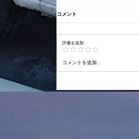
感覚器官を正確に使う
コメント
8/6
━━━━━━━━━━━━━━━
━━━━━━━ 我々の人生の周
評価を追加
囲に存在する すべての事柄は、
取り入れ方がよけりゃ、 我々の
心の力を 非常にすぐれたものに
コメントを追加…
するけども、 反対に、同じもの
でも取り入れ損なうと、 抗議の
方面へと働きだすんですよ。 外
界の印象を取捨分別することは
言葉を換えていえば、 感覚器官
を正確に使用することなんだ。
そうしてはじめて 本当にすぐれ
た勘の力がでてくるんです。