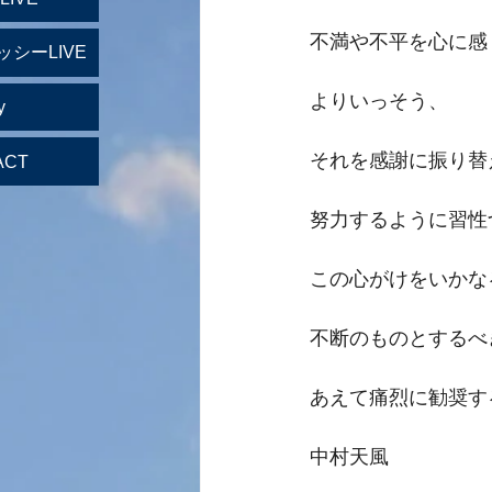
不満や不平を心に感
ッシーLIVE
よりいっそう、
y
それを感謝に振り替
ACT
努力するように習性
この心がけをいかな
不断のものとするべ
あえて痛烈に勧奨す
中村天風