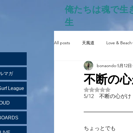
俺たちは魂で生
生
All posts
天風道
Love & Beach
bonaondo
5月12日
不断の心
ルマガ
Surf League
5つ星のうちNaN
5/12　不断の心がけ
LOUD
━━━━━━━━━
BOARDS
ちょっとでも
LIVE