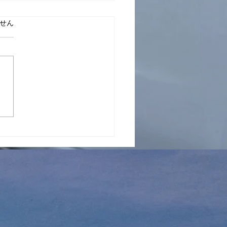
物質に惑わされない
ています。
せん
━━━━━━━━━━━━━
━━━━━ 金持ちみんな幸
いな。 金や物質なんていう
は、 仮相の存在で実相の存
ゃないんだから。 第二義的
生は どこまでいっても相対
んです。 多少の効果はある
ても程度問題で、 それ以上
ていかないんです。 人間を
し理解する認識のピントが
て焦点が狂っていると、 い
努力しても、 そうして幸い
になりそうな金ができても、