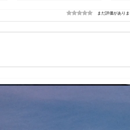
消極的な十の心
金や
5つ星のうち0と評価され
まだ評価がありま
8/5
8/4
━━━━━━━━━━━━━━━
━━
━━━━━━━ 消極的というの
━━
は、およそ十ある。 第一が怒る
福か
こと。 第二が悲しむこと。 第三
もの
が恐れること。 第四が憎むこ
在じ
と。 第五がやきもちをやくこ
な人
と、 うらやむことだね。 第六が
的な
恨むこと。 第七が悩むこと、懊
とし
悩（おうのう）すること。 第八
はで
が苦労すること。 九番目が煩悶
判断
（はんもん）すること。 それか
ぼけ
ら十番目が迷うこと、混迷するこ
くら
と。 この中のどれかしらが あ
幸福