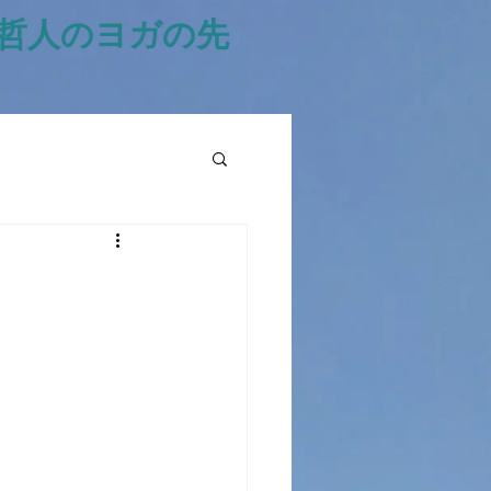
風哲人のヨガの先