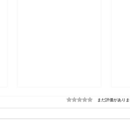
見えなくてもある
「悩
5つ星のうち0と評価され
まだ評価がありま
□■━━━━━━━━━━━━━
□■
━━━━━━━ ■ 中村天風 |
━━
一日一話 元気と勇気が湧いてく
一日