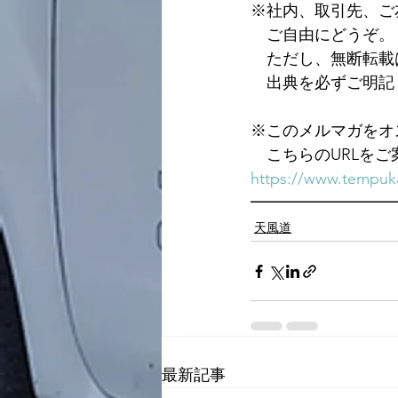
※社内、取引先、ご
　ご自由にどうぞ。
　ただし、無断転載
　出典を必ずご明記
※このメルマガをオ
　こちらのURLを
https://www.tempuka
━━━━━━━━━
天風道
最新記事