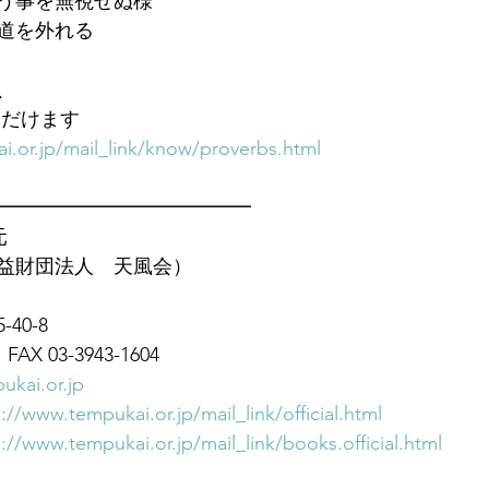
う事を無視せぬ様
道を外れる
、
ただけます　
i.or.jp/mail_link/know/proverbs.html
━━━━━━━━━━━━━
元
益財団法人　天風会）
40-8
FAX 03-3943-1604
ukai.or.jp
://www.tempukai.or.jp/mail_link/official.html
://www.tempukai.or.jp/mail_link/books.official.html