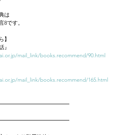
典は
言8です。　
ら】
話』
i.or.jp/mail_link/books.recommend/90.html
i.or.jp/mail_link/books.recommend/165.html
━━━━━━━━━━━━━　
━━━━━━━━━━━━━