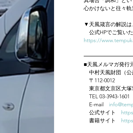
其場合「調和」とい
心かけないと往々軌
▼天風箴言の解説は
　公式HPでご覧い
https://www.tempuka
━━━━━━━━━
■天風メルマガ発行
　中村天風財団（公
　〒112-0012
　東京都文京区大塚5-
　TEL 03-3943-1601　
　E-mail　
info@temp
　公式サイト　
https
　書籍サイト　
https