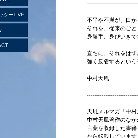
━━━━━━━━━
ッシーLIVE
不平や不満が、口か
それを、従来のごと
y
身勝手、身びいきで
ACT
直ちに、それをはず
強く反省するという
中村天風
---------------------------
天風メルマガ「中村
中村天風著作のなか
言葉を収録した書籍
から転載しています