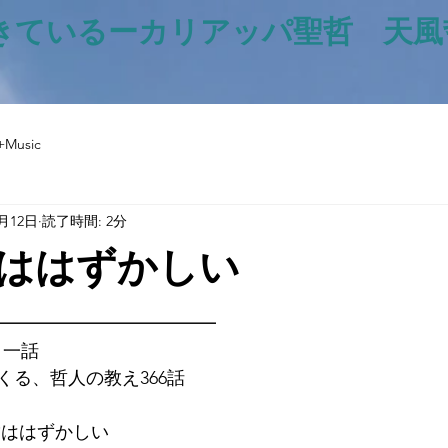
きているー​カリアッパ聖哲 天
+Music
3月12日
読了時間: 2分
ははずかしい
と評価されています。
━━━━━━━━━━━━━
日一話
くる、哲人の教え366話
不満ははずかしい