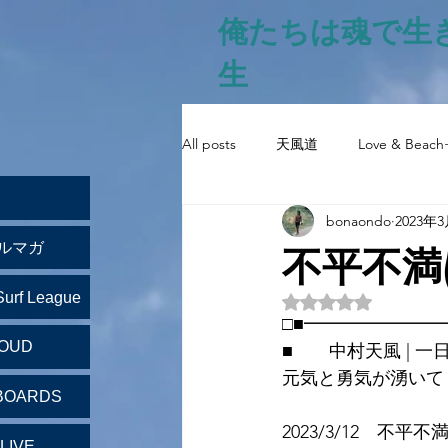
俺たちは魂で生
生
All posts
天風道
Love & Beach
bonaondo
2023年
不平不満
ルマガ
Surf League
5つ星のうちNaN
□■━━━━━━━
LOUD
■　　中村天風 | 一
元気と勇気が湧いて
BOARDS
2023/3/12　不平
LIVE