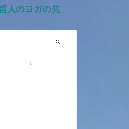
風哲人のヨガの先