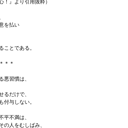
心！』より引用抜粋）
、
意を払い
ることである。
＊＊＊
る悪習慣は、
せるだけで、
も付与しない。
不平不満は、
その人をむしばみ、