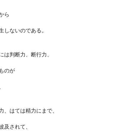
から
生しないのである。
には判断力、断行力、
ものが
、
力、はては精力にまで、
波及されて、