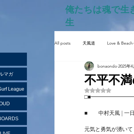
俺たちは魂で生
生
All posts
天風道
Love & Beach
bonaondo
2025年
不平不満
ルマガ
Surf League
5つ星のうちNaN
□■━━━━━━━
LOUD
■　　中村天風 | 一
BOARDS
元気と勇気が湧いて
LIVE