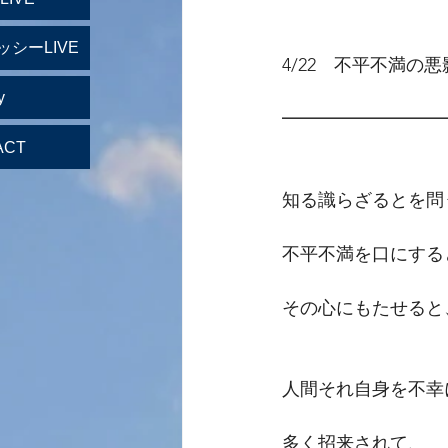
ッシーLIVE
4/22　不平不満の悪
y
━━━━━━━━━
ACT
知る識らざるとを問
不平不満を口にする
その心にもたせると
人間それ自身を不幸
多く招来されて、