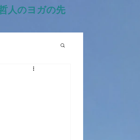
風哲人のヨガの先