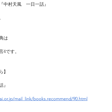
『中村天風　一日一話』
。
典は
言4です。
ら】
話』
i.or.jp/mail_link/books.recommend/90.html