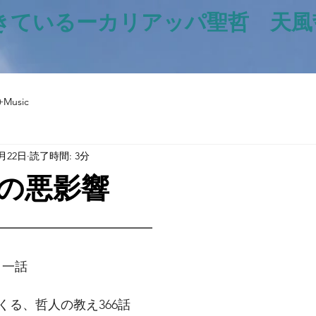
きているー​カリアッパ聖哲 天
+Music
4月22日
読了時間: 3分
の悪影響
と評価されています。
━━━━━━━━━━━━━
日一話
くる、哲人の教え366話