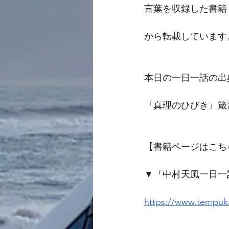
言葉を収録した書籍
から転載しています
本日の一日一話の出
『真理のひびき』箴
【書籍ページはこち
▼『中村天風一日一
https://www.tempuka