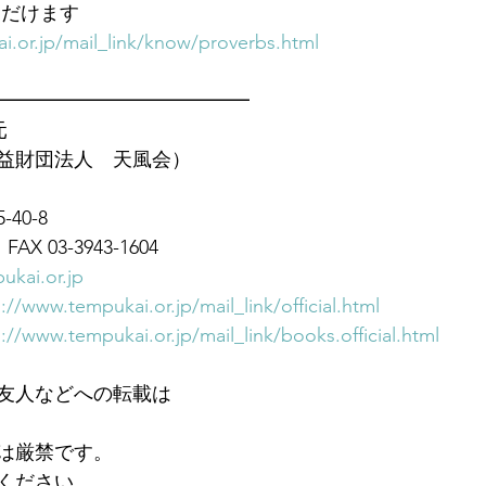
ただけます　
i.or.jp/mail_link/know/proverbs.html
━━━━━━━━━━━━━
元
益財団法人　天風会）
40-8
FAX 03-3943-1604
ukai.or.jp
://www.tempukai.or.jp/mail_link/official.html
://www.tempukai.or.jp/mail_link/books.official.html
友人などへの転載は
は厳禁です。
ください。