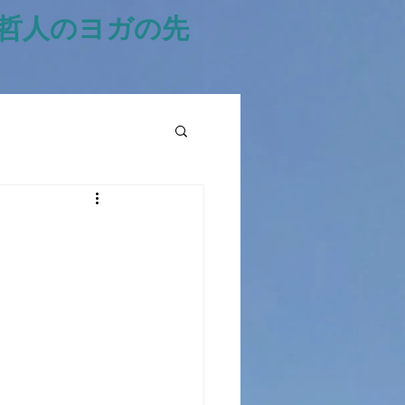
風哲人のヨガの先