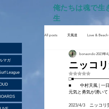
俺たちは魂で生
生
All posts
天風道
Love & Beach
bonaondo
2023年
ニッコリ
ルマガ
Surf League
5つ星のうちNaN
□■━━━━━━━
LOUD
■　　中村天風 | 一
元気と勇気が湧いて
BOARDS
2023/4/3　ニッコ
LIVE