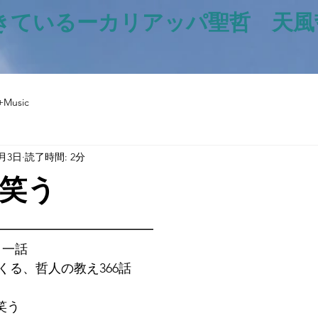
きているー​カリアッパ聖哲 天
+Music
4月3日
読了時間: 2分
笑う
と評価されています。
━━━━━━━━━━━━━
日一話
くる、哲人の教え366話
リ笑う