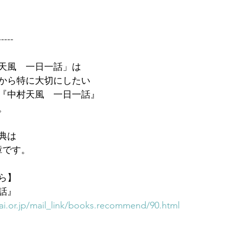
-----
天風　一日一話」は
から特に大切にしたい
『中村天風　一日一話』
。
典は
章です。
ら】
話』
i.or.jp/mail_link/books.recommend/90.html