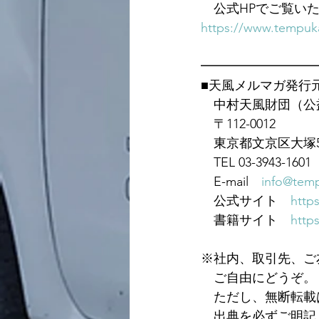
　公式HPでご覧い
https://www.tempuka
━━━━━━━━━
■天風メルマガ発行
　中村天風財団（公
　〒112-0012
　東京都文京区大塚5-
　TEL 03-3943-1601　
　E-mail　
info@temp
　公式サイト　
https
　書籍サイト　
https
※社内、取引先、ご
　ご自由にどうぞ。
　ただし、無断転載
　出典を必ずご明記