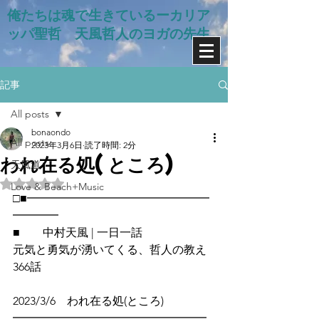
俺たちは魂で生きているー​カリア
ッパ聖哲 天風哲人のヨガの先生
記事
All posts
bonaondo
All posts
2023年3月6日
読了時間: 2分
われ在る処(ところ)
天風道
5つ星のうちNaNと評価されています。
Love & Beach+Music
□■━━━━━━━━━━━━━━━━
━━━━
■　　中村天風 | 一日一話
元気と勇気が湧いてくる、哲人の教え
366話
2023/3/6　われ在る処(ところ)　
━━━━━━━━━━━━━━━━━