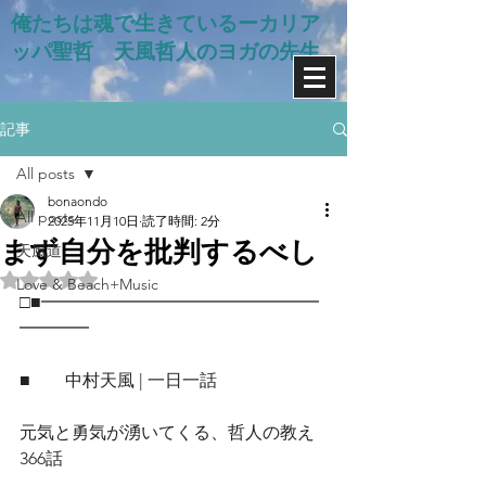
俺たちは魂で生きているー​カリア
ッパ聖哲 天風哲人のヨガの先生
記事
All posts
bonaondo
All posts
2025年11月10日
読了時間: 2分
まず自分を批判するべし
天風道
5つ星のうちNaNと評価されています。
Love & Beach+Music
□■━━━━━━━━━━━━━━━━
━━━━
■　　中村天風 | 一日一話
元気と勇気が湧いてくる、哲人の教え
366話