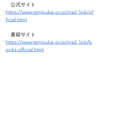
　公式サイト　
https://www.tempukai.or.jp/mail_link/of
ficial.html
　書籍サイト　
https://www.tempukai.or.jp/mail_link/b
ooks.official.html
※社内、取引先、ご友人などへの転載
は
　ご自由にどうぞ。
　ただし、無断転載は厳禁です。
　出典を必ずご明記ください。