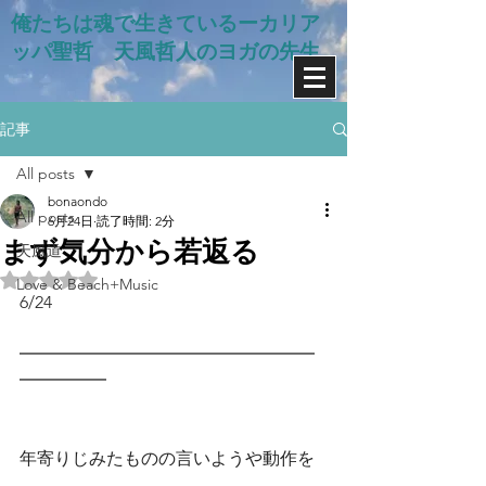
俺たちは魂で生きているー​カリア
ッパ聖哲 天風哲人のヨガの先生
記事
All posts
bonaondo
All posts
6月24日
読了時間: 2分
まず気分から若返る
天風道
5つ星のうちNaNと評価されています。
Love & Beach+Music
6/24　
━━━━━━━━━━━━━━━━━
━━━━━
年寄りじみたものの言いようや動作を