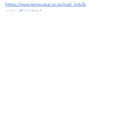
https://www.tempukai.or.jp/mail_link/b
ooks.official.html
※社内、取引先、ご友人などへの転載
は
　ご自由にどうぞ。
　ただし、無断転載は厳禁です。
　出典を必ずご明記ください。
※このメルマガをオススメいただく場
合は、
　こちらのURLをご案内ください。