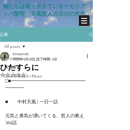
俺たちは魂で生きているー​カリア
ッパ聖哲 天風哲人のヨガの先生
記事
All posts
bonaondo
All posts
2025年4月28日
読了時間: 2分
ひたすらに
天風道
5つ星のうちNaNと評価されています。
Love & Beach+Music
□■━━━━━━━━━━━━━━━━
━━━━
■　　中村天風 | 一日一話
元気と勇気が湧いてくる、哲人の教え
366話