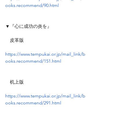
ooks.recommend/90.html
▼『心に成功の炎を』
　皮革版
https://www.tempukai.or.jp/mail_link/b
ooks.recommend/151.html
　机上版
https://www.tempukai.or.jp/mail_link/b
ooks.recommend/291.html