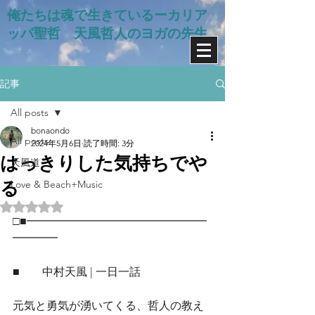
俺たちは魂で生きているー​カリア
ッパ聖哲 天風哲人のヨガの先生
記事
All posts
bonaondo
All posts
2024年5月6日
読了時間: 3分
はっきりした気持ちでや
天風道
る
Love & Beach+Music
5つ星のうちNaNと評価されています。
□■━━━━━━━━━━━━━━━━
━━━━
■　　中村天風 | 一日一話
元気と勇気が湧いてくる、哲人の教え