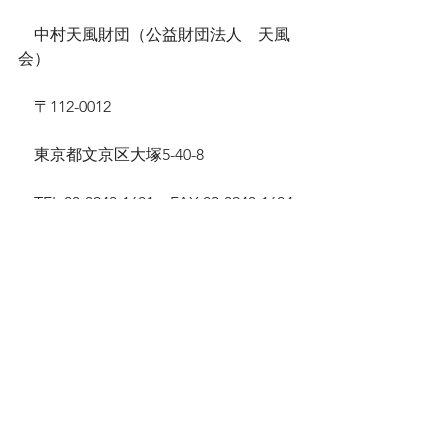
　中村天風財団（公益財団法人　天風
会）
　〒112-0012
　東京都文京区大塚5-40-8
　TEL 03-3943-1601　FAX 03-3943-1604
　E-mail　
info@tempukai.or.jp
　公式サイト　
https://www.tempukai.or.jp/mail_link/of
ficial.html
　書籍サイト　
https://www.tempukai.or.jp/mail_link/b
ooks.official.html