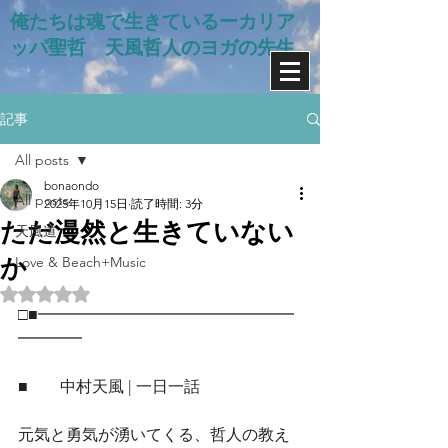
俺たちは魂で生きているー​カリア
ッパ聖哲 天風哲人のヨガの先生
記事
All posts
bonaondo
All posts
2025年10月15日
読了時間: 3分
ただ漫然と生きていない
天風道
か
Love & Beach+Music
5つ星のうちNaNと評価されています。
□■━━━━━━━━━━━━━━━━
━━━━
■　　中村天風 | 一日一話
元気と勇気が湧いてくる、哲人の教え